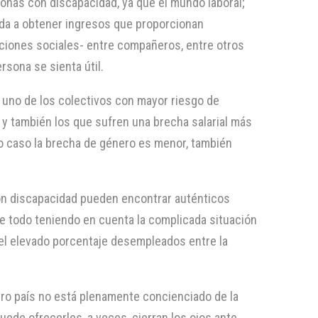
rsonas con discapacidad, ya que el mundo laboral;
uda a obtener ingresos que proporcionan
ciones sociales- entre compañeros, entre otros
ersona se sienta útil.
uno de los colectivos con mayor riesgo de
 y también los que sufren una brecha salarial más
ro caso la brecha de género es menor, también
con discapacidad pueden encontrar auténticos
e todo teniendo en cuenta la complicada situación
el elevado porcentaje desempleados entre la
stro país no está plenamente concienciado de la
puede ofrecerles, a veces, cierran los ojos ante