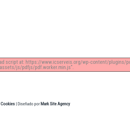
rvicios
Quiénes Somos
Comunicación
Contacto
oad script at: https://www.icserveis.org/wp-content/plugins/p
ssets/js/pdfjs/pdf.worker.min.js".
|
Cookies
| Diseñado por
Mark Site Agency