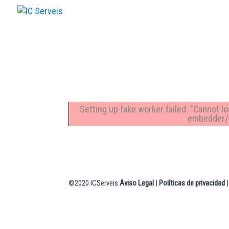
Inicio
A Empresas
Se
Setting up fake worker failed: "Cannot l
embedder/a
©2020 ICServeis
Aviso Legal
|
Políticas de privacidad