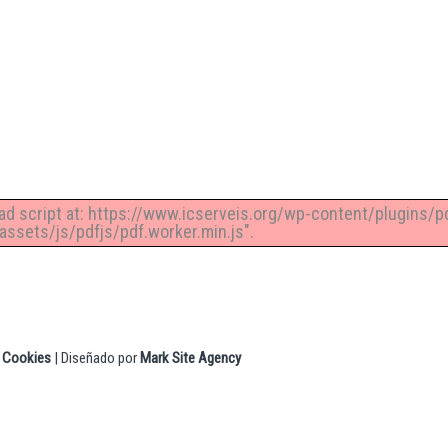
rvicios
Quiénes Somos
Comunicación
Contacto
oad script at: https://www.icserveis.org/wp-content/plugins/p
ssets/js/pdfjs/pdf.worker.min.js".
|
Cookies
| Diseñado por
Mark Site Agency