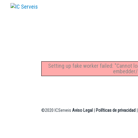
Inicio
A Empresas
Se
Setting up fake worker failed: "Cannot l
embedder/a
©2020 ICServeis
Aviso Legal
|
Políticas de privacidad