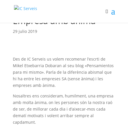
Empresa amb ànima
29 julio 2019
Des de IC Serveis us volem recomenar l’escrti de
Mikel Etxebarria Dobaran al seu blog «Pensamientos
para mi mismo». Parla de la diferència abismal que
hi ha entre les empreses SA (sense ànima) i les
empreses amb ànima.
Nosaltres ens consideram, humilment, una empresa
amb molta ànima, on les persones són la nostra raó
de ser, de millorar cada dia i d’aixecar-mos cada
dematí motivats i volent arribar sempre al
capdamunt.