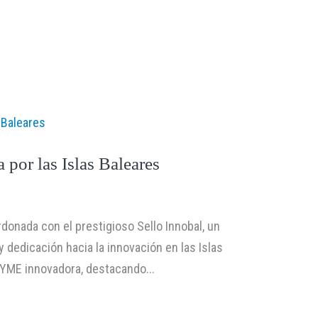
Canal Ético
Igualdad
Trabaja con nosotros
por las Islas Baleares
donada con el prestigioso Sello Innobal, un
dedicación hacia la innovación en las Islas
PYME innovadora, destacando...